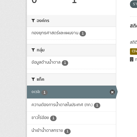
0
1
ร
องค์กร
สถิ
กองยุทธศาสตร์และแผนงาน
1
สถิ
กลุ่ม
CS
ก
ข้อมูลด้านน้ำตาล
1
แท็ค
ocsb
1
ความต้องการน้ำตาลในประเทศ (กก.)
1
ชาวไร่อ้อย
1
นำเข้าน้ำตาลทราย
1