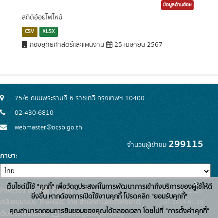
ข้อมูลด้านอ้อย
สถิติอ้อยไฟไหม้
CSV
XLSX
กองยุทธศาสตร์และแผนงาน
25 เมษายน 2567
75/6 ถนนพระรามที่ 6 ราชเทวี กรุงเทพฯ 10400
02-430-6810
webmaster@ocsb.go.th
299115
จำนวนผู้เข้าชม
ภาษา
x
เว็บไซต์นี้ใช้ "คุกกี้" เพื่อวัตถุประสงค์ในการพัฒนาการเข้าถึงบริการของผู้ใช้ให้ดี
Powered by:
รุ่นโปรแกรม: 2.1.0
ยิ่งขึ้น หากต้องการเปิดใช้งานคุกกี้ โปรดคลิก "ยอมรับคุกกี้"
สนับสนุนระบบ Thai-GDC โดย สำนักงานสถิติแห่งชาติ
วันที่: 2024-01-19
คุณสามารถถอนการยินยอมของคุณได้ตลอดเวลา โดยไปที่ "การตั้งค่าคุกกี้"
เว็บไซต์ที่เกี่ยวข้อง:
ระบบบัญชีข้อมูลภาครัฐ