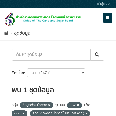
Skip
เข้าสู่ระบบ
to
content
Toggl
naviga
ชุดข้อมูล
เรียงโดย
พบ 1 ชุดข้อมูล
กลุ่ม:
ข้อมูลด้านน้ำตาล
รูปแบบ:
CSV
แท็ค:
ocsb
ความต้องการน้ำตาลในประเทศ (กก.)