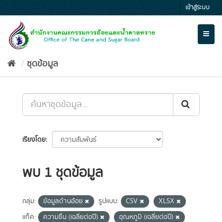
Skip
เข้าสู่ระบบ
to
content
Toggl
naviga
ชุดข้อมูล
เรียงโดย
พบ 1 ชุดข้อมูล
กลุ่ม:
ข้อมูลด้านอ้อย
รูปแบบ:
CSV
XLSX
แท็ค:
ความชื่น (เฉลี่ยต่อปี)
อุณหภูมิ (เฉลี่ยต่อปี)