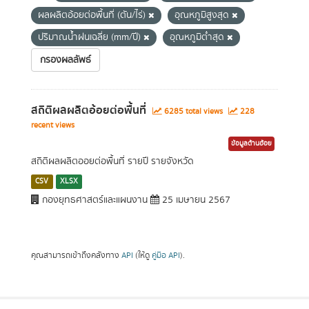
ผลผลิตอ้อยต่อพื้นที่ (ตัน/ไร่)
อุณหภูมิสูงสุด
ปริมาณน้ำฝนเฉลี่ย (mm/ปี)
อุณหภูมิต่ำสุด
กรองผลลัพธ์
สถิติผลผลิตอ้อยต่อพื้นที่
6285 total views
228
recent views
ข้อมูลด้านอ้อย
สถิติผลผลิตออยต่อพื้นที่ รายปี รายจังหวัด
CSV
XLSX
กองยุทธศาสตร์และแผนงาน
25 เมษายน 2567
คุณสามารถเข้าถึงคลังทาง
API
(ให้ดู
คู่มือ API
).