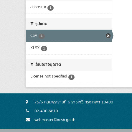
สาธารณะ
1
รูปแบบ
CSV
1
XLSX
1
สัญญาอนุญาต
License not specified
1
75/6 ถนนพระรามที่ 6 ราชเทวี กรุงเทพฯ 10400
02-430-6810
webmaster@ocsb.go.th