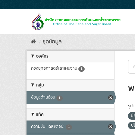
Skip
to
content
ชุดข้อมูล
องค์กร
กองยุทธศาสตร์และแผนงาน
1
กลุ่ม
พ
ข้อมูลด้านอ้อย
1
รูป
แท็ค
ข
ปร
ความชื่น (เฉลี่ยต่อปี)
1