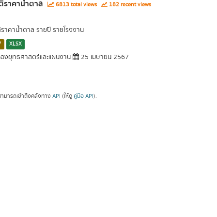
ติราคาน้ำตาล
6813 total views
182 recent views
ติราคาน้ำตาล รายปี รายโรงงาน
V
XLSX
องยุทธศาสตร์และแผนงาน
25 เมษายน 2567
ามารถเข้าถึงคลังทาง
API
(ให้ดู
คู่มือ API
).