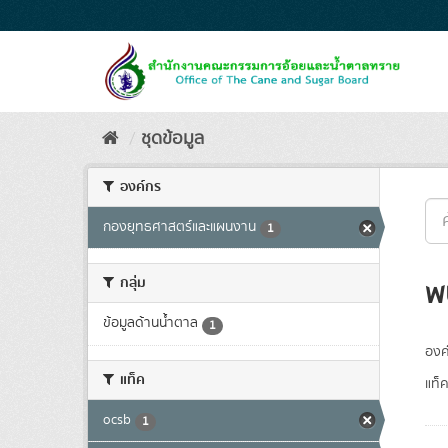
Skip
to
content
ชุดข้อมูล
องค์กร
กองยุทธศาสตร์และแผนงาน
1
กลุ่ม
พ
ข้อมูลด้านน้ำตาล
1
องค
แท็ค
แท็ค
ocsb
1