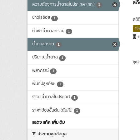
สถิ
ความต้องการน้ำตาลในประเทศ (กก.)
1
ชาวไร่อ้อย
1
สถิ
CS
นำเข้าน้ำตาลทราย
1
ก
น้ำตาลทราย
1
ปริมาณน้ำตาล
1
คุณส
พยากรณ์
1
พื้นที่ปลูหอ้อย
1
ราคาน้ำตาลในประเทศ
1
ราคาอ้อยขั้นต้น (ตัน/ปี)
1
แสดง แท็ค เพิ่มเติม
ประเภทชุดข้อมูล