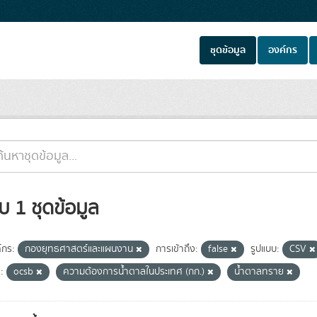
ชุดข้อมูล
องค์กร
บ 1 ชุดข้อมูล
์กร:
กองยุทธศาสตร์และแผนงาน
การเข้าถึง:
false
รูปแบบ:
CSV
:
ocsb
ความต้องการน้ำตาลในประเทศ (กก.)
น้ำตาลทราย