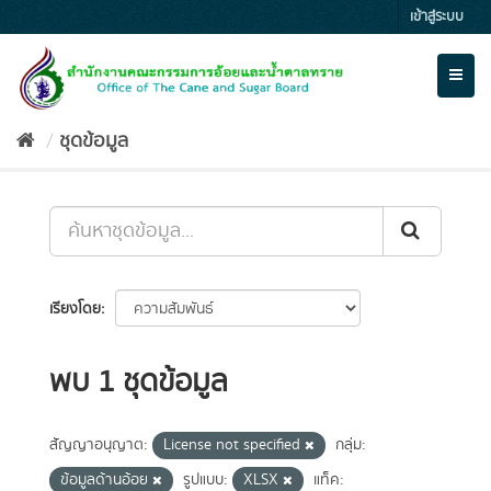
Skip
เข้าสู่ระบบ
to
content
Toggl
naviga
ชุดข้อมูล
เรียงโดย
พบ 1 ชุดข้อมูล
สัญญาอนุญาต:
License not specified
กลุ่ม:
ข้อมูลด้านอ้อย
รูปแบบ:
XLSX
แท็ค: