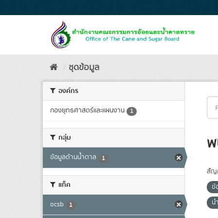
Skip
to
content
ชุดข้อมูล
องค์กร
กองยุทธศาสตร์และแผนงาน
1
กลุ่ม
พ
ข้อมูลด้านน้ำตาล
1
สัญ
แท็ค
ข้
น
ocsb
1