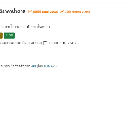
ติราคาน้ำตาล
6855 total views
199 recent views
ติราคาน้ำตาล รายปี รายโรงงาน
V
XLSX
องยุทธศาสตร์และแผนงาน
25 เมษายน 2567
ามารถเข้าถึงคลังทาง
API
(ให้ดู
คู่มือ API
).