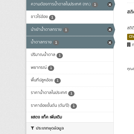
ความต้องการน้ำตาลในประเทศ (กก.)
1
สถิ
ชาวไร่อ้อย
1
สถิ
นำเข้าน้ำตาลทราย
1
CS
น้ำตาลทราย
1
ก
ปริมาณน้ำตาล
1
พยากรณ์
1
คุณส
พื้นที่ปลูหอ้อย
1
ราคาน้ำตาลในประเทศ
1
ราคาอ้อยขั้นต้น (ตัน/ปี)
1
แสดง แท็ค เพิ่มเติม
ประเภทชุดข้อมูล