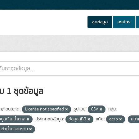
ชุดข้อมูล
องค์กร
บ 1 ชุดข้อมูล
ญาอนุญาต:
License not specified
รูปแบบ:
CSV
กลุ่ม:
อมูลด้านน้ำตาล
ประเภทชุดข้อมูล:
ข้อมูลสถิติ
แท็ค:
ocsb
ควา
ำเข้าน้ำตาลทราย