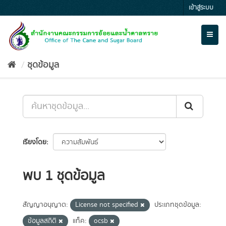
Skip
เข้าสู่ระบบ
to
content
Toggl
naviga
ชุดข้อมูล
เรียงโดย
พบ 1 ชุดข้อมูล
สัญญาอนุญาต:
License not specified
ประเภทชุดข้อมูล:
ข้อมูลสถิติ
แท็ค:
ocsb