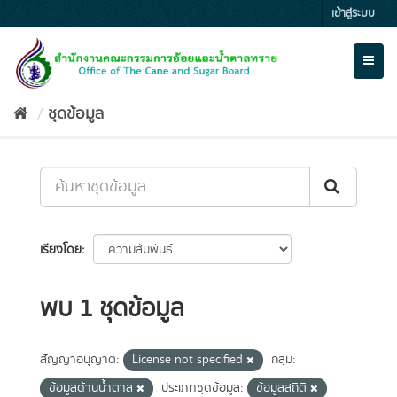
Skip
เข้าสู่ระบบ
to
content
Toggl
naviga
ชุดข้อมูล
เรียงโดย
พบ 1 ชุดข้อมูล
สัญญาอนุญาต:
License not specified
กลุ่ม:
ข้อมูลด้านน้ำตาล
ประเภทชุดข้อมูล:
ข้อมูลสถิติ