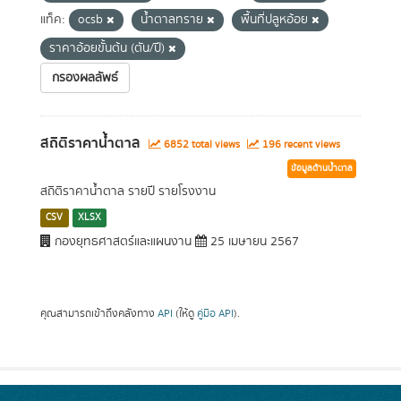
แท็ค:
ocsb
น้ำตาลทราย
พื้นที่ปลูหอ้อย
ราคาอ้อยขั้นต้น (ตัน/ปี)
กรองผลลัพธ์
สถิติราคาน้ำตาล
6852 total views
196 recent views
ข้อมูลด้านน้ำตาล
สถิติราคาน้ำตาล รายปี รายโรงงาน
CSV
XLSX
กองยุทธศาสตร์และแผนงาน
25 เมษายน 2567
คุณสามารถเข้าถึงคลังทาง
API
(ให้ดู
คู่มือ API
).