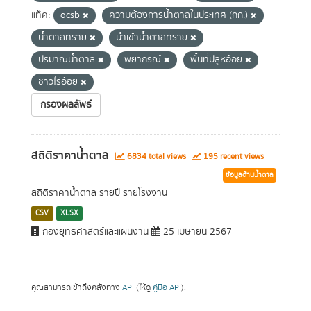
แท็ค:
ocsb
ความต้องการน้ำตาลในประเทศ (กก.)
น้ำตาลทราย
นำเข้าน้ำตาลทราย
ปริมาณน้ำตาล
พยากรณ์
พื้นที่ปลูหอ้อย
ชาวไร่อ้อย
กรองผลลัพธ์
สถิติราคาน้ำตาล
6834 total views
195 recent views
ข้อมูลด้านน้ำตาล
สถิติราคาน้ำตาล รายปี รายโรงงาน
CSV
XLSX
กองยุทธศาสตร์และแผนงาน
25 เมษายน 2567
คุณสามารถเข้าถึงคลังทาง
API
(ให้ดู
คู่มือ API
).