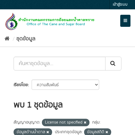
Skip
เข้าสู่ระบบ
to
content
Toggl
naviga
ชุดข้อมูล
เรียงโดย
พบ 1 ชุดข้อมูล
สัญญาอนุญาต:
License not specified
กลุ่ม:
ข้อมูลด้านน้ำตาล
ประเภทชุดข้อมูล:
ข้อมูลสถิติ