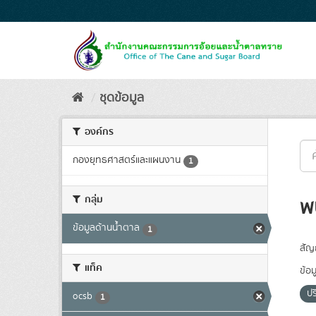
Skip
to
content
ชุดข้อมูล
องค์กร
กองยุทธศาสตร์และแผนงาน
1
กลุ่ม
พ
ข้อมูลด้านน้ำตาล
1
สัญ
แท็ค
ข้อม
ป
ocsb
1