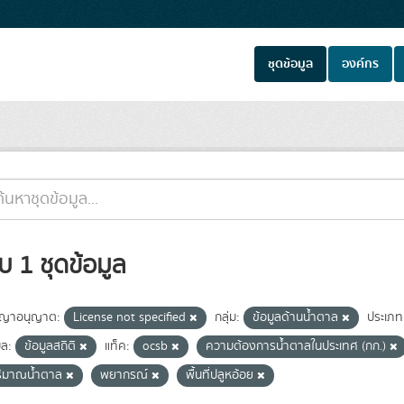
ชุดข้อมูล
องค์กร
บ 1 ชุดข้อมูล
ญาอนุญาต:
License not specified
กลุ่ม:
ข้อมูลด้านน้ำตาล
ประเภท
ูล:
ข้อมูลสถิติ
แท็ค:
ocsb
ความต้องการน้ำตาลในประเทศ (กก.)
ริมาณน้ำตาล
พยากรณ์
พื้นที่ปลูหอ้อย