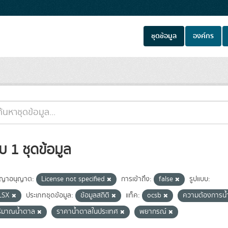
ชุดข้อมูล
องค์กร
บ 1 ชุดข้อมูล
ญาอนุญาต:
License not specified
การเข้าถึง:
false
รูปแบบ:
LSX
ประเภทชุดข้อมูล:
ข้อมูลสถิติ
แท็ค:
ocsb
ความต้องการน้
ริมาณน้ำตาล
ราคาน้ำตาลในประเทศ
พยากรณ์