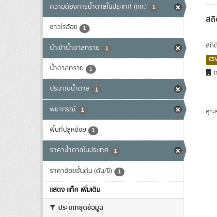
ความต้องการน้ำตาลในประเทศ (กก.)
1
สถิ
ชาวไร่อ้อย
1
สถิ
นำเข้าน้ำตาลทราย
1
CS
น้ำตาลทราย
1
ก
ปริมาณน้ำตาล
1
พยากรณ์
1
คุณส
พื้นที่ปลูหอ้อย
1
ราคาน้ำตาลในประเทศ
1
ราคาอ้อยขั้นต้น (ตัน/ปี)
1
แสดง แท็ค เพิ่มเติม
ประเภทชุดข้อมูล