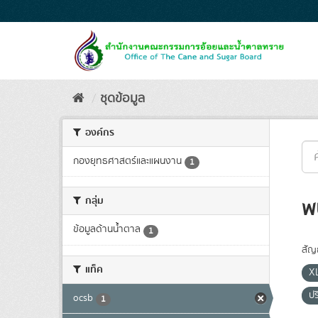
Skip
to
content
ชุดข้อมูล
องค์กร
กองยุทธศาสตร์และแผนงาน
1
กลุ่ม
พ
ข้อมูลด้านน้ำตาล
1
สัญ
แท็ค
X
ป
ocsb
1