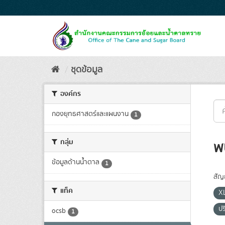
Skip
to
content
ชุดข้อมูล
องค์กร
กองยุทธศาสตร์และแผนงาน
1
กลุ่ม
พ
ข้อมูลด้านน้ำตาล
1
สัญ
แท็ค
X
ป
ocsb
1