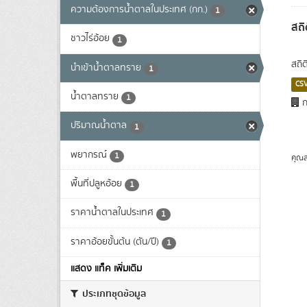
ความต้องการน้ำตาลในประเทศ (กก.)
1
สถิ
ชาวไร่อ้อย
1
สถิ
นำเข้าน้ำตาลทราย
1
CS
น้ำตาลทราย
1
ก
ปริมาณน้ำตาล
1
พยากรณ์
1
คุณส
พื้นที่ปลูหอ้อย
1
ราคาน้ำตาลในประเทศ
1
ราคาอ้อยขั้นต้น (ตัน/ปี)
1
แสดง แท็ค เพิ่มเติม
ประเภทชุดข้อมูล