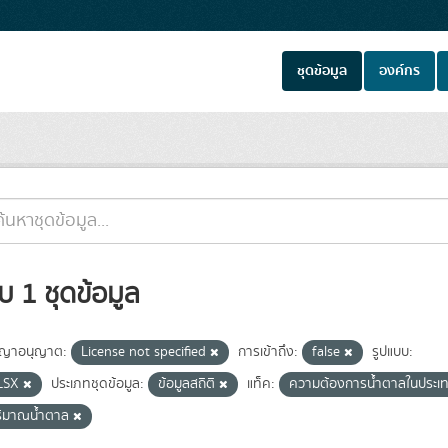
ชุดข้อมูล
องค์กร
บ 1 ชุดข้อมูล
ญาอนุญาต:
License not specified
การเข้าถึง:
false
รูปแบบ:
LSX
ประเภทชุดข้อมูล:
ข้อมูลสถิติ
แท็ค:
ความต้องการน้ำตาลในประเท
ริมาณน้ำตาล