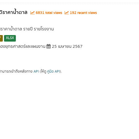
ติราคาน้ำตาล
6831 total views
192 recent views
ติราคาน้ำตาล รายปี รายโรงงาน
V
XLSX
องยุทธศาสตร์และแผนงาน
25 เมษายน 2567
ามารถเข้าถึงคลังทาง
API
(ให้ดู
คู่มือ API
).